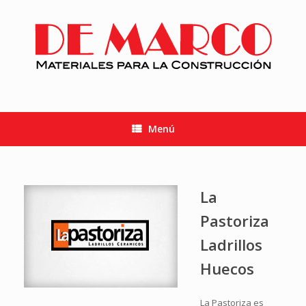
Saltar
al
contenido
Menú
La
Pastoriza
Ladrillos
Huecos
La Pastoriza es